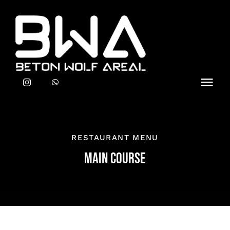
Zum
Inhalt
springen
Toggl
Navig
IMPRESSUM
RESTAURANT MENU
DATENSCHUTZ
MAIN COURSE